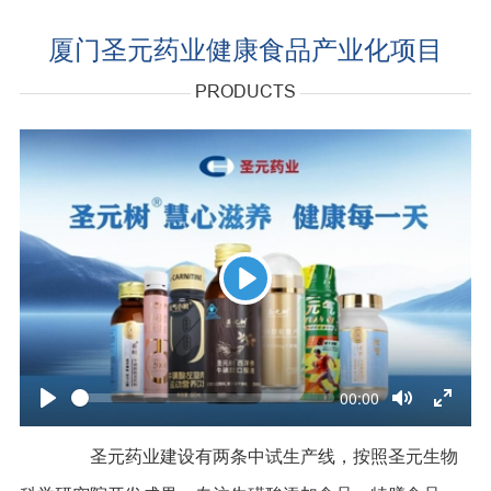
厦门圣元药业健康食品产业化项目
PRODUCTS
Play
Seek
Current
00:00
time
Play
Toggle
Toggle
Mute
Fullscr
圣元药业建设有两条中试生产线，按照圣元生物