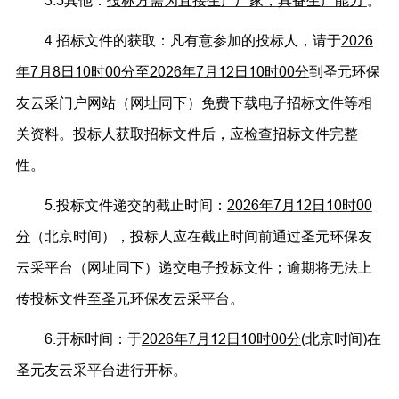
3.5其他：
投标方需为直接生产厂家，具备生产能力
。
4.招标文件的获取：凡有意参加的投标人，请于
20
26
年
7
月
8
日
10时00分
至
202
6
年
7
月
12
日
10时00分
到圣元环保
友云采门户网站（网址同下）免费下载电子招标文件等相
关资料。投标人获取招标文件后，应检查招标文件完整
性。
5.投标文件递交的截止时间：
2026年7月12日10时00
分
（北京时间），投标人应在截止时间前通过圣元环保友
云采平台（网址同下）递交电子投标文件；逾期将无法上
传投标文件至圣元环保友云采平台。
6.开标时间：于
2026年7月12日10时00分
(北京时间)在
圣元友云采平台进行开标。