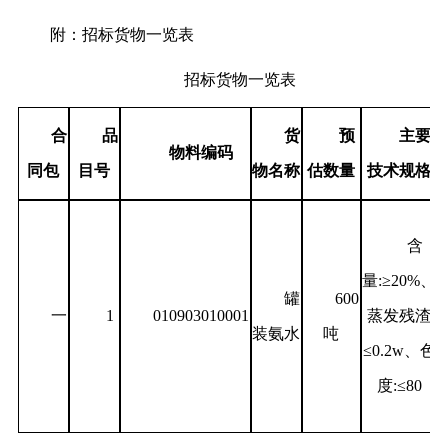
附：招标货物一览表
招标货物一览表
合
品
货
预
主要
物料编码
同包
目号
物名称
估
数量
技术规格
含
量
:≥20%、
罐
600
一
1
010903010001
蒸发残渣
装氨水
吨
≤0.2w、色
度:≤80